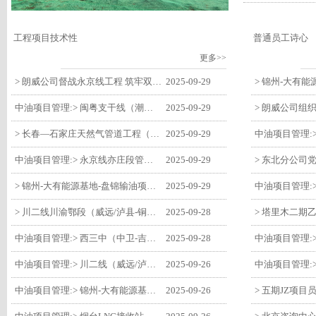
工程项目技术性
普通员工诗心
更多>>
> 朗威公司督战永京线工程 筑牢双节质量防线
2025-09-29
中油项目管理:> 闽粤支干线（潮州-27#阀室）监理一标段组织开展节前安全生产专项检查
2025-09-29
> 长春—石家庄天然气管道工程（长岭-张家口段）监理四标段监理部开展中秋、国庆节前质量安全专项检查
2025-09-29
中油项目管理:> 永京线亦庄段管道迁改工程监理部组织参建单位开专题会 锚定节点攻坚力保项目质速双优
2025-09-29
> 锦州-大有能源基地-盘锦输油项目监理部组织召开节前QHSE专题会议
2025-09-29
> 川二线川渝鄂段（威远/泸县-铜梁）项目铜梁压气站1#压缩机一次投产成功
2025-09-28
中油项目管理:> 西三中（中卫-吉安）枣仙段枣阳联络压气站110kV变电所顺利送电
2025-09-28
中油项目管理:> 川二线（威远/泸县-铜梁）沱江隧道进口移交工程转入管道施工关键阶段
2025-09-26
中油项目管理:> 锦州-大有能源基地-盘锦输油项目大有能源基地罐区工程顺利完成中交
2025-09-26