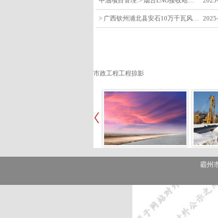
中油项目管理:> 烟台LNG接收站项目工艺区14个土建主体工程顺利验收
2025
> 广西钦州浦北县安石10万千瓦风电项目召开首台风机浇筑复盘会
2025
市政工程工程掠影
霸州