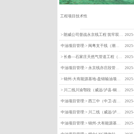
工程项目技术性
> 朗威公司督战永京线工程 筑牢双节质量防线
2025
中油项目管理:> 闽粤支干线（潮州-27#阀室）监理一标段组织开展节前安全生产专项检查
2025
> 长春—石家庄天然气管道工程（长岭-张家口段）监理四标段监理部开展中秋、国庆节前质量安全专项检查
2025
中油项目管理:> 永京线亦庄段管道迁改工程监理部组织参建单位开专题会 锚定节点攻坚力保项目质速双优
2025
> 锦州-大有能源基地-盘锦输油项目监理部组织召开节前QHSE专题会议
2025
> 川二线川渝鄂段（威远/泸县-铜梁）项目铜梁压气站1#压缩机一次投产成功
2025
中油项目管理:> 西三中（中卫-吉安）枣仙段枣阳联络压气站110kV变电所顺利送电
2025
中油项目管理:> 川二线（威远/泸县-铜梁）沱江隧道进口移交工程转入管道施工关键阶段
2025
中油项目管理:> 锦州-大有能源基地-盘锦输油项目大有能源基地罐区工程顺利完成中交
2025