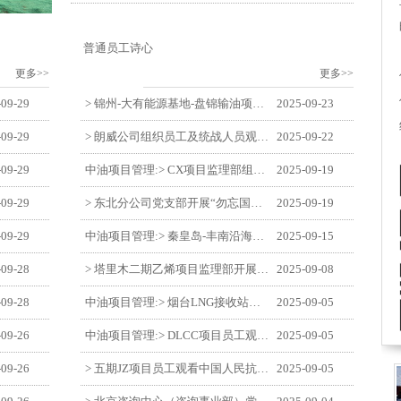
普通员工诗心
更多>>
更多>>
-09-29
> 锦州-大有能源基地-盘锦输油项目监理部举办“迎中交·庆国庆”联合团建活动
2025-09-23
-09-29
> 朗威公司组织员工及统战人员观看电影《731》
2025-09-22
-09-29
中油项目管理:> CX项目监理部组织员工观看红色教育电影《731》
2025-09-19
-09-29
> 东北分公司党支部开展“勿忘国耻 强我中华”主题党日活动
2025-09-19
-09-29
中油项目管理:> 秦皇岛-丰南沿海输气管道工程项目开展9月份廉洁教育学习
2025-09-15
-09-28
> 塔里木二期乙烯项目监理部开展9月份廉学警示教育
2025-09-08
-09-28
中油项目管理:> 烟台LNG接收站项目员工观看中国人民抗日战争暨世界反法西斯战争胜利80周年阅兵式
2025-09-05
-09-26
中油项目管理:> DLCC项目员工观看纪念中国人民抗日战争暨世界反法西斯战争胜利80周年阅兵式
2025-09-05
-09-26
> 五期JZ项目员工观看中国人民抗日战争暨世界反法西斯战争胜利80周年阅兵式
2025-09-05