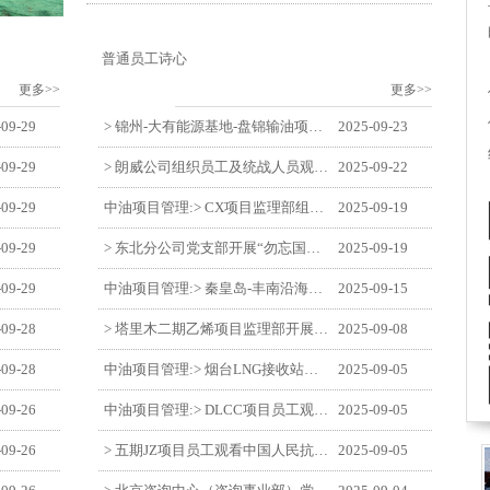
普通员工诗心
更多>>
更多>>
-09-29
> 锦州-大有能源基地-盘锦输油项目监理部举办“迎中交·庆国庆”联合团建活动
2025-09-23
-09-29
> 朗威公司组织员工及统战人员观看电影《731》
2025-09-22
-09-29
中油项目管理:> CX项目监理部组织员工观看红色教育电影《731》
2025-09-19
-09-29
> 东北分公司党支部开展“勿忘国耻 强我中华”主题党日活动
2025-09-19
-09-29
中油项目管理:> 秦皇岛-丰南沿海输气管道工程项目开展9月份廉洁教育学习
2025-09-15
-09-28
> 塔里木二期乙烯项目监理部开展9月份廉学警示教育
2025-09-08
-09-28
中油项目管理:> 烟台LNG接收站项目员工观看中国人民抗日战争暨世界反法西斯战争胜利80周年阅兵式
2025-09-05
-09-26
中油项目管理:> DLCC项目员工观看纪念中国人民抗日战争暨世界反法西斯战争胜利80周年阅兵式
2025-09-05
-09-26
> 五期JZ项目员工观看中国人民抗日战争暨世界反法西斯战争胜利80周年阅兵式
2025-09-05