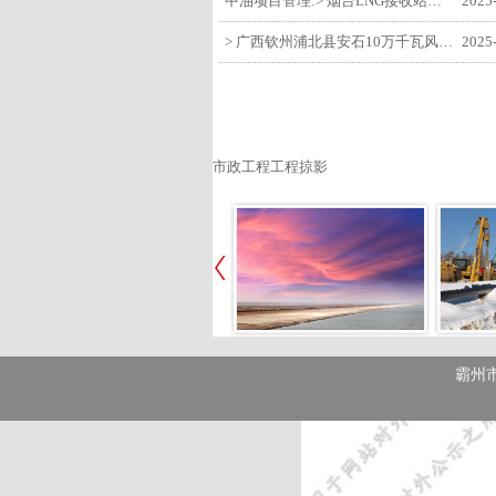
中油项目管理:> 烟台LNG接收站项目工艺区14个土建主体工程顺利验收
2025
> 广西钦州浦北县安石10万千瓦风电项目召开首台风机浇筑复盘会
2025
市政工程工程掠影
霸州