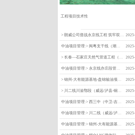
工程项目技术性
> 朗威公司督战永京线工程 筑牢双节质量防线
2025
中油项目管理:> 闽粤支干线（潮州-27#阀室）监理一标段组织开展节前安全生产专项检查
2025
> 长春—石家庄天然气管道工程（长岭-张家口段）监理四标段监理部开展中秋、国庆节前质量安全专项检查
2025
中油项目管理:> 永京线亦庄段管道迁改工程监理部组织参建单位开专题会 锚定节点攻坚力保项目质速双优
2025
> 锦州-大有能源基地-盘锦输油项目监理部组织召开节前QHSE专题会议
2025
> 川二线川渝鄂段（威远/泸县-铜梁）项目铜梁压气站1#压缩机一次投产成功
2025
中油项目管理:> 西三中（中卫-吉安）枣仙段枣阳联络压气站110kV变电所顺利送电
2025
中油项目管理:> 川二线（威远/泸县-铜梁）沱江隧道进口移交工程转入管道施工关键阶段
2025
中油项目管理:> 锦州-大有能源基地-盘锦输油项目大有能源基地罐区工程顺利完成中交
2025