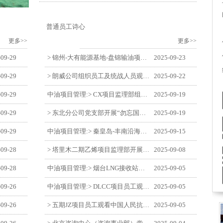
普通员工诗心
更多>>
更多>>
-09-29
> 锦州-大有能源基地-盘锦输油项目监理部举办“迎中交·庆国庆”联合团建活动
2025-09-23
-09-29
> 朗威公司组织员工及统战人员观看电影《731》
2025-09-22
-09-29
中油项目管理:> CX项目监理部组织员工观看红色教育电影《731》
2025-09-19
-09-29
> 东北分公司党支部开展“勿忘国耻 强我中华”主题党日活动
2025-09-19
-09-29
中油项目管理:> 秦皇岛-丰南沿海输气管道工程项目开展9月份廉洁教育学习
2025-09-15
-09-28
> 塔里木二期乙烯项目监理部开展9月份廉学警示教育
2025-09-08
-09-28
中油项目管理:> 烟台LNG接收站项目员工观看中国人民抗日战争暨世界反法西斯战争胜利80周年阅兵式
2025-09-05
-09-26
中油项目管理:> DLCC项目员工观看纪念中国人民抗日战争暨世界反法西斯战争胜利80周年阅兵式
2025-09-05
-09-26
> 五期JZ项目员工观看中国人民抗日战争暨世界反法西斯战争胜利80周年阅兵式
2025-09-05