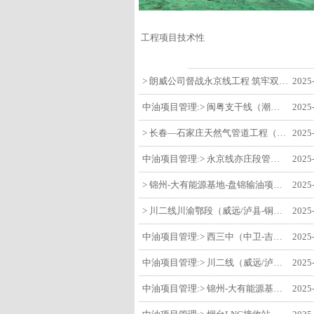
工程项目技术性
> 朗威公司督战永京线工程 筑牢双节质量防线
2025
中油项目管理:> 闽粤支干线（潮州-27#阀室）监理一标段组织开展节前安全生产专项检查
2025
> 长春—石家庄天然气管道工程（长岭-张家口段）监理四标段监理部开展中秋、国庆节前质量安全专项检查
2025
中油项目管理:> 永京线亦庄段管道迁改工程监理部组织参建单位开专题会 锚定节点攻坚力保项目质速双优
2025
> 锦州-大有能源基地-盘锦输油项目监理部组织召开节前QHSE专题会议
2025
> 川二线川渝鄂段（威远/泸县-铜梁）项目铜梁压气站1#压缩机一次投产成功
2025
中油项目管理:> 西三中（中卫-吉安）枣仙段枣阳联络压气站110kV变电所顺利送电
2025
中油项目管理:> 川二线（威远/泸县-铜梁）沱江隧道进口移交工程转入管道施工关键阶段
2025
中油项目管理:> 锦州-大有能源基地-盘锦输油项目大有能源基地罐区工程顺利完成中交
2025