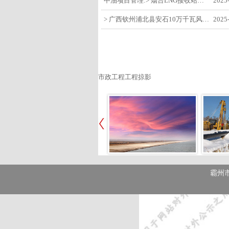
中油项目管理:> 烟台LNG接收站项目工艺区14个土建主体工程顺利验收
2025
> 广西钦州浦北县安石10万千瓦风电项目召开首台风机浇筑复盘会
2025
市政工程工程掠影
霸州